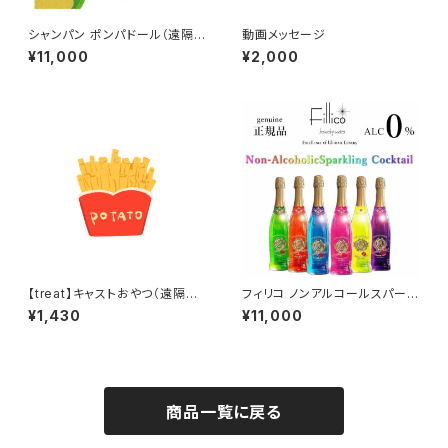
シャンパン ポンパドール（遠隔
動画メッセージ
専用）
¥11,000
¥2,000
【treat】キャストおやつ（遠隔専
フィリコ ノンアルコールスパーク
用）
リングカクテル（遠隔専用）
¥1,430
¥11,000
商品一覧に戻る