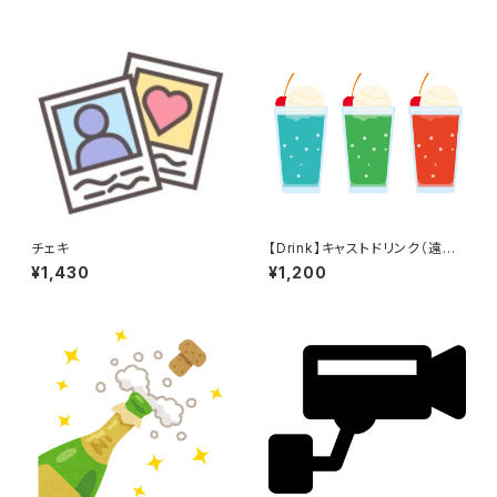
チェキ
【Drink】キャストドリンク（遠隔
専用）
¥1,430
¥1,200